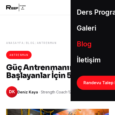
Ders Progr
Galeri
Blog
ANASAYFA
/
BLOG
/
ANTRENMAN
ANTRENMAN
İletişim
Güç Antrenmanına
Başlayanlar İçin 5 Kural
Randevu Talep 
DK
Deniz Kaya
· Strength Coach
12.06.2026
6 dk okuma